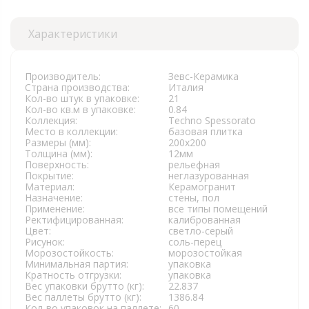
Характеристики
Производитель:
Зевс-Керамика
Страна производства:
Италия
Кол-во штук в упаковке:
21
Кол-во кв.м в упаковке:
0.84
Коллекция:
Techno Spessorato
Место в коллекции:
базовая плитка
Размеры (мм):
200х200
Толщина (мм):
12мм
Поверхность:
рельефная
Покрытие:
неглазурованная
Материал:
Керамогранит
Назначение:
стены, пол
Применение:
все типы помещений
Ректифицированная:
калиброванная
Цвет:
светло-серый
Рисунок:
соль-перец
Морозостойкость:
морозостойкая
Минимальная партия:
упаковка
Кратность отгрузки:
упаковка
Вес упаковки брутто (кг):
22.837
Вес паллеты брутто (кг):
1386.84
Кол-во упаковок на паллете:
60