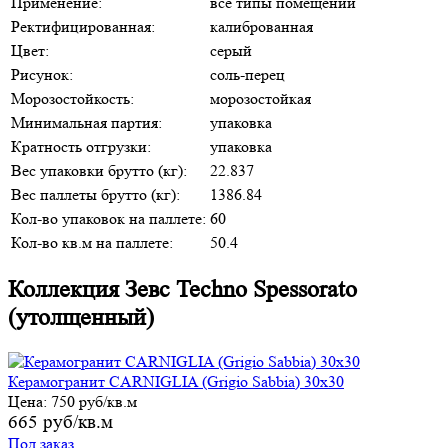
Применение:
все типы помещений
Ректифицированная:
калиброванная
Цвет:
серый
Рисунок:
соль-перец
Морозостойкость:
морозостойкая
Минимальная партия:
упаковка
Кратность отгрузки:
упаковка
Вес упаковки брутто (кг):
22.837
Вес паллеты брутто (кг):
1386.84
Кол-во упаковок на паллете:
60
Кол-во кв.м на паллете:
50.4
Коллекция Зевс Techno Spessorato
(утолщенный)
Керамогранит CARNIGLIA (Grigio Sabbia) 30х30
Цена:
750 руб/кв.м
665 руб/кв.м
Под заказ