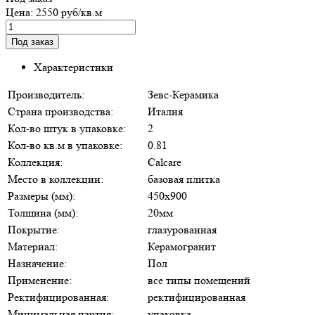
Цена:
2550 руб/кв.м
Характеристики
Производитель:
Зевс-Керамика
Страна производства:
Италия
Кол-во штук в упаковке:
2
Кол-во кв.м в упаковке:
0.81
Коллекция:
Calcare
Место в коллекции:
базовая плитка
Размеры (мм):
450х900
Толщина (мм):
20мм
Покрытие:
глазурованная
Материал:
Керамогранит
Назначение:
Пол
Применение:
все типы помещений
Ректифицированная:
ректифицированная
Минимальная партия:
упаковка