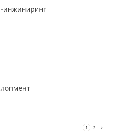
И-инжиниринг
елопмент
1
2