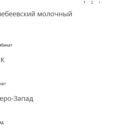
1
2
лебеевский молочный
мбинат
МК
нат
еро-Запад
ад