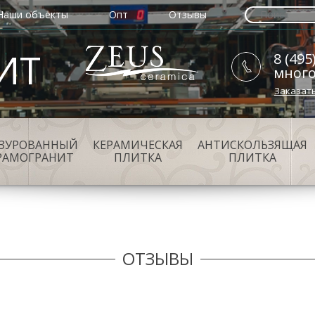
Наши объекты
Опт
Отзывы
ИТ
8 (495
мног
Заказат
АЗУРОВАННЫЙ
КЕРАМИЧЕСКАЯ
АНТИСКОЛЬЗЯЩАЯ
РАМОГРАНИТ
ПЛИТКА
ПЛИТКА
ОТЗЫВЫ