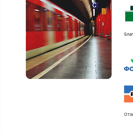
Бла
Отз