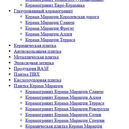
Керамогранит Евро-Керамика
Глазурованный керамогранит
Керама Марацци Королевская дорога
Керама Марацци Сланец
Керама Марацци Фрегат
Керама Марацци Аллея
Керама Марацци Терраса
Керамическая плитка
Антискользящая плитка
Металлическая плитка
Эпоксидная затирка
Продукция BASF
Плитка ПВХ
Кислотоупорная плитка
Плитка Керама Марацци
Керамогранит Керама Марацци Сланец
Керамогранит Керама Марацци Аллея
Керамогранит Керама Марацци Терраса
Керамогранит Керама Марацци Роверелла
Керамогранит Керама Марацци Сатин
Керамогранит Керама Марацци Специи
Керамическая плитка Керама Марацци