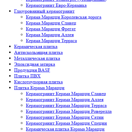
Керамогранит Евро-Керамика
Глазурованный керамогранит
Керама Марацци Королевская дорога
Керама Марацци Сланец
Керама Марацци Фрегат
Керама Марацци Аллея
Керама Марацци Терраса
Керамическая плитка
Антискользящая плитка
Металлическая плитка
Эпоксидная затирка
Продукция BASF
Плитка ПВХ
Кислотоупорная плитка
Плитка Керама Марацци
Керамогранит Керама Марацци Сланец
Керамогранит Керама Марацци Аллея
Керамогранит Керама Марацци Терраса
Керамогранит Керама Марацци Роверелла
Керамогранит Керама Марацци Сатин
Керамогранит Керама Марацци Специи
Керамическая плитка Керама Марацци