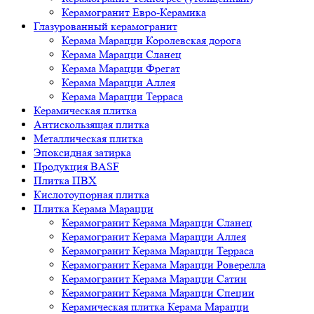
Керамогранит Евро-Керамика
Глазурованный керамогранит
Керама Марацци Королевская дорога
Керама Марацци Сланец
Керама Марацци Фрегат
Керама Марацци Аллея
Керама Марацци Терраса
Керамическая плитка
Антискользящая плитка
Металлическая плитка
Эпоксидная затирка
Продукция BASF
Плитка ПВХ
Кислотоупорная плитка
Плитка Керама Марацци
Керамогранит Керама Марацци Сланец
Керамогранит Керама Марацци Аллея
Керамогранит Керама Марацци Терраса
Керамогранит Керама Марацци Роверелла
Керамогранит Керама Марацци Сатин
Керамогранит Керама Марацци Специи
Керамическая плитка Керама Марацци