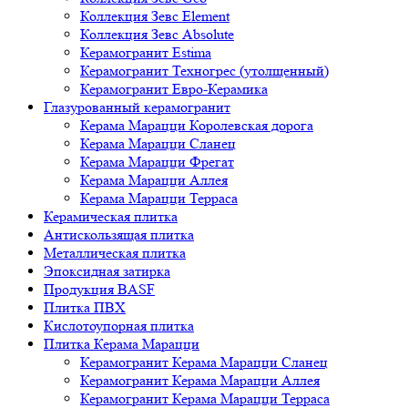
Коллекция Зевс Element
Коллекция Зевс Absolute
Керамогранит Estima
Керамогранит Техногрес (утолщенный)
Керамогранит Евро-Керамика
Глазурованный керамогранит
Керама Марацци Королевская дорога
Керама Марацци Сланец
Керама Марацци Фрегат
Керама Марацци Аллея
Керама Марацци Терраса
Керамическая плитка
Антискользящая плитка
Металлическая плитка
Эпоксидная затирка
Продукция BASF
Плитка ПВХ
Кислотоупорная плитка
Плитка Керама Марацци
Керамогранит Керама Марацци Сланец
Керамогранит Керама Марацци Аллея
Керамогранит Керама Марацци Терраса