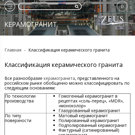
0
КЕРАМОГРАНИТ
Главная
-
Классификация керамического гранита
Классификация керамического гранита
Все разнообразие
керамогранита
, представленного на
российском рынке обобщенно можно классифицировать по
следующим основаниям:
По технологии
Гомогенный керамогранит в
производства
рецептах «соль-перец», «MDR»,
«моноколор»
Глазурованный керамогранит
По типу
Матовый керамогранит
поверхности
Полированный керамогранит
Подполированный керамогранит
Фактурный (сатинированный)
керамогранит