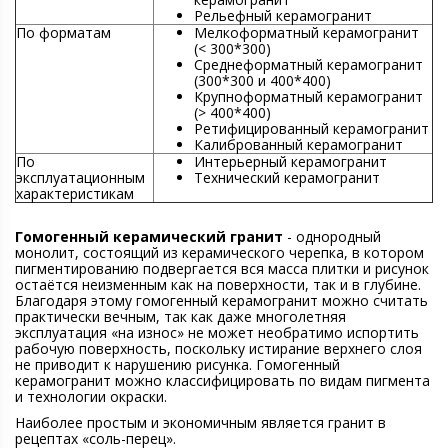
Рельефный керамогранит
По форматам
Мелкоформатный керамогранит
(< 300*300)
Среднеформатный керамогранит
(300*300 и 400*400)
Крупноформатный керамогранит
(> 400*400)
Ретифицированный керамогранит
Калиброванный керамогранит
По
Интерьерный керамогранит
эксплуатационным
Технический керамогранит
характеристикам
Гомогенный керамический гранит
- однородный
монолит, состоящий из керамического черепка, в котором
пигментированию подвергается вся масса плитки и рисунок
остаётся неизменным как на поверхности, так и в глубине.
Благодаря этому гомогенный керамогранит можно считать
практически вечным, так как даже многолетняя
эксплуатация «на износ» не может необратимо испортить
рабочую поверхность, поскольку истирание верхнего слоя
не приводит к нарушению рисунка. Гомогенный
керамогранит можно классифицировать по видам пигмента
и технологии окраски.
Наиболее простым и экономичным является гранит в
рецептах «соль-перец».