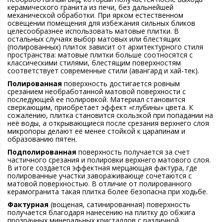
керамического гранита из печи, без дальнейшей
механической обработки. При ярком естественном
освещении помещения для избежания сильных бликов
целесообразнее использовать матовые плитки. В
остальных случаях выбор матовых или блестящих
(полированных) плиток зависит от архитектурного стиля
пространства: матовые плитки больше соотносятся с
классическими стилями, блестящим поверхностям
соответствует современные стили (авангард и хай-тек).
Полированная
поверхность достигается ровным
срезанием необработанной матовой поверхности с
последующей ее полировкой. Материал становится
сверкающим, приобретает эффект «глубины» цвета. К
сожалению, плитка становится скользкой при попадании на
неё воды, а открывающиеся после срезания верхнего слоя
микропоры делают её менее стойкой к царапинам и
образованию пятен.
Подполированная
поверхность получается за счет
частичного срезания и полировки верхнего матового слоя.
В итоге создается эффектная мерцающая фактура, где
полированные участки завораживающе сочетаются с
матовой поверхностью. В отличие от полированного
керамогранита такая плитка более безопасна при ходьбе.
Фактурная
(вощеная, сатинированная) поверхность
получается благодаря нанесению на плитку до обжига
прозрачных минеральных кристаллов с различной