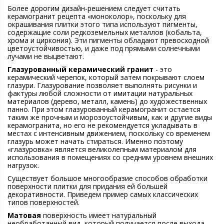
Более дорогим дизайн-решением следует считать
керамогранит рецепта «моноколор», поскольку для
окрашивания плитки этого типа используют пигменты,
содержащие соли редкоземельных металлов (кобальта,
хрома и циркония). Эти пигменты обладают превосходной
цветоустойчивостью, и даже под прямыми солнечными
лучами не выцветают.
Глазурованный керамический гранит
- это
керамический черепок, который затем покрывают слоем
глазури. Глазурование позволяет выполнять рисунки и
фактуры любой сложности от имитации натуральных
материалов (дерево, металл, камень) до художественных
панно. При этом глазурованный керамогранит остается
таким же прочным и морозоустойчивым, как и другие виды
керамогранита, но его не рекомендуется укладывать в
местах с интенсивным движением, поскольку со временем
глазурь может начать стираться. Именно поэтому
«глазуровка» является великолепным материалом для
использования в помещениях со средним уровнем внешних
нагрузок.
Существует большое многообразие способов обработки
поверхности плитки для придания ей большей
декоративности. Приведем пример самых классических
типов поверхностей.
Матовая
поверхность имеет натуральный
необработанный вид, который получается после выхода