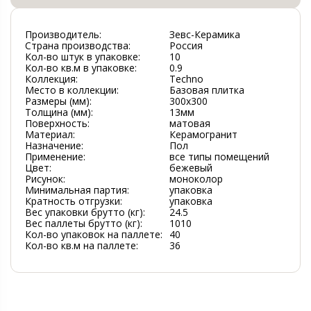
Производитель:
Зевс-Керамика
Страна производства:
Россия
Кол-во штук в упаковке:
10
Кол-во кв.м в упаковке:
0.9
Коллекция:
Techno
Место в коллекции:
Базовая плитка
Размеры (мм):
300х300
Толщина (мм):
13мм
Поверхность:
матовая
Материал:
Керамогранит
Назначение:
Пол
Применение:
все типы помещений
Цвет:
бежевый
Рисунок:
моноколор
Минимальная партия:
упаковка
Кратность отгрузки:
упаковка
Вес упаковки брутто (кг):
24.5
Вес паллеты брутто (кг):
1010
Кол-во упаковок на паллете:
40
Кол-во кв.м на паллете:
36