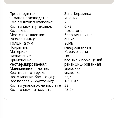
Производитель:
Зевс-Керамика
Страна производства:
Италия
Кол-во штук в упаковке:
2
Кол-во кв.м в упаковке:
0.72
Коллекция:
Rockstone
Место в коллекции:
базовая плитка
Размеры (мм):
600х600
Толщина (мм):
20мм
Покрытие:
глазурованная
Материал:
Керамогранит
Назначение:
Пол
Применение:
все типы помещений
Ректифицированная:
ректифицированная
Минимальная партия:
упаковка
Кратность отгрузки:
упаковка
Вес упаковки брутто (кг):
33,6
Вес паллеты брутто (кг):
1091,82
Кол-во упаковок на паллете:
32
Кол-во кв.м на паллете:
23,04