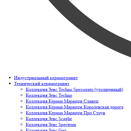
Индустриальный керамогранит
Технический керамогранит
Коллекция Зевс Techno Spessorato (утолщенный)
Коллекция Зевс Techno
Коллекция Керама Марацци Сланец
Коллекция Керама Марацци Королевская дорога
Коллекция Керама Марацци Про Стоун
Коллекция Зевс Scaglie
Коллекция Зевс Spectrum
Коллекция Зевс Geo