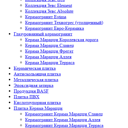
Коллекция Зевс Element
Коллекция Зевс Absolute
Керамогранит Estima
Керамогранит Техногрес (утолщенный)
Керамогранит Евро-Керамика
Глазурованный керамогранит
Керама Марацци Королевская дорога
Керама Марацци Сланец
Керама Марацци Фрегат
Керама Марацци Аллея
Керама Марацци Терраса
Керамическая плитка
Антискользящая плитка
Металлическая плитка
Эпоксидная затирка
Продукция BASF
Плитка ПВХ
Кислотоупорная плитка
Плитка Керама Марацци
Керамогранит Керама Марацци Сланец
Керамогранит Керама Марацци Аллея
Керамогранит Керама Марацци Терраса