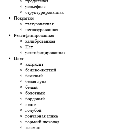
продольная
рельефная
структурированная
Покрытие
глазурованная
неглазурованная
Ректифицированная
калиброванная
Нет
ректифицированная
Цвет
антрацит
бежево-желтый
бежевый
белая луна
белый
болотный
бордовый
венге
голубой
гончарная глина
горький шоколад
жасмин