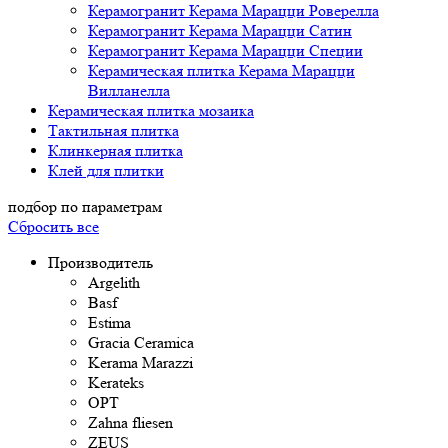
Керамогранит Керама Марацци Роверелла
Керамогранит Керама Марацци Сатин
Керамогранит Керама Марацци Специи
Керамическая плитка Керама Марацци
Вилланелла
Керамическая плитка мозаика
Тактильная плитка
Клинкерная плитка
Клей для плитки
подбор по параметрам
Сбросить все
Производитель
Argelith
Basf
Estima
Gracia Ceramica
Kerama Marazzi
Kerateks
OPT
Zahna fliesen
ZEUS