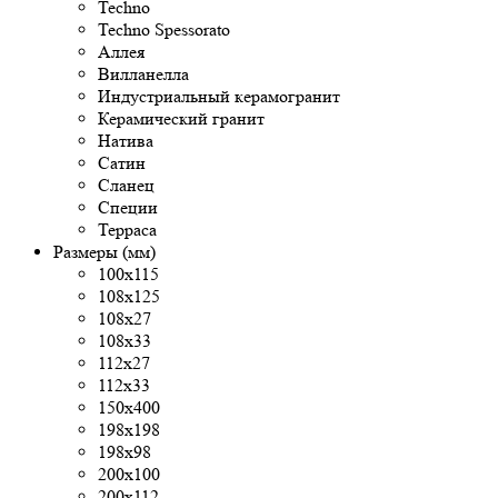
Techno
Techno Spessorato
Аллея
Вилланелла
Индустриальный керамогранит
Керамический гранит
Натива
Сатин
Сланец
Специи
Терраса
Размеры (мм)
100x115
108x125
108х27
108х33
112х27
112х33
150х400
198x198
198x98
200x100
200х112