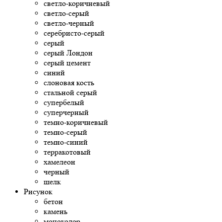
светло-коричневый
светло-серый
светло-черный
серебристо-серый
серый
серый Лондон
серый цемент
синий
слоновая кость
стальной серый
супербелый
суперчерный
темно-коричневый
темно-серый
темно-синий
терракотовый
хамелеон
черный
шелк
Рисунок
бетон
камень
моноколор