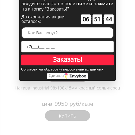
введите телефон в поле ниже и нажмите
на кнопку "Заказать!"
До окончания акции
:
:
24
05
22
осталось:
Заказать!
Согласен на обработку персональных данных
Сделано в
Натива Industrial 98х198х15мм красный соль-перец
9950 руб/кв.м
Цена:
КУПИТЬ