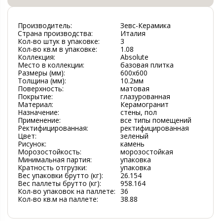
Производитель:
Зевс-Керамика
Страна производства:
Италия
Кол-во штук в упаковке:
3
Кол-во кв.м в упаковке:
1.08
Коллекция:
Absolute
Место в коллекции:
базовая плитка
Размеры (мм):
600х600
Толщина (мм):
10.2мм
Поверхность:
матовая
Покрытие:
глазурованная
Материал:
Керамогранит
Назначение:
стены, пол
Применение:
все типы помещений
Ректифицированная:
ректифицированная
Цвет:
зеленый
Рисунок:
камень
Морозостойкость:
морозостойкая
Минимальная партия:
упаковка
Кратность отгрузки:
упаковка
Вес упаковки брутто (кг):
26.154
Вес паллеты брутто (кг):
958.164
Кол-во упаковок на паллете:
36
Кол-во кв.м на паллете:
38.88