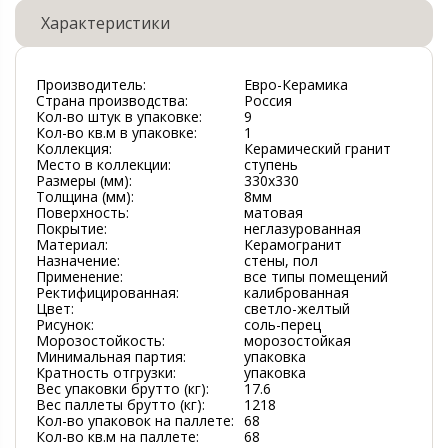
Характеристики
Производитель:
Евро-Керамика
Страна производства:
Россия
Кол-во штук в упаковке:
9
Кол-во кв.м в упаковке:
1
Коллекция:
Керамический гранит
Место в коллекции:
ступень
Размеры (мм):
330х330
Толщина (мм):
8мм
Поверхность:
матовая
Покрытие:
неглазурованная
Материал:
Керамогранит
Назначение:
стены, пол
Применение:
все типы помещений
Ректифицированная:
калиброванная
Цвет:
светло-желтый
Рисунок:
соль-перец
Морозостойкость:
морозостойкая
Минимальная партия:
упаковка
Кратность отгрузки:
упаковка
Вес упаковки брутто (кг):
17.6
Вес паллеты брутто (кг):
1218
Кол-во упаковок на паллете:
68
Кол-во кв.м на паллете:
68