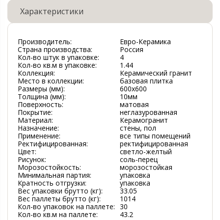
Характеристики
Производитель:
Евро-Керамика
Страна производства:
Россия
Кол-во штук в упаковке:
4
Кол-во кв.м в упаковке:
1.44
Коллекция:
Керамический гранит
Место в коллекции:
базовая плитка
Размеры (мм):
600х600
Толщина (мм):
10мм
Поверхность:
матовая
Покрытие:
неглазурованная
Материал:
Керамогранит
Назначение:
стены, пол
Применение:
все типы помещений
Ректифицированная:
ректифицированная
Цвет:
светло-желтый
Рисунок:
соль-перец
Морозостойкость:
морозостойкая
Минимальная партия:
упаковка
Кратность отгрузки:
упаковка
Вес упаковки брутто (кг):
33.05
Вес паллеты брутто (кг):
1014
Кол-во упаковок на паллете:
30
Кол-во кв.м на паллете:
43.2