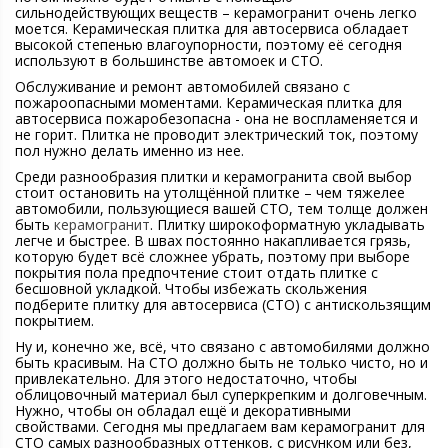
сильнодействующих веществ – керамогранит очень легко
моется. Керамическая плитка для автосервиса обладает
высокой степенью влагоупорности, поэтому её сегодня
используют в большинстве автомоек и СТО.
Обслуживание и ремонт автомобилей связано с
пожароопасными моментами. Керамическая плитка для
автосервиса пожаробезопасна - она не воспламеняется и
не горит. Плитка не проводит электрический ток, поэтому
пол нужно делать именно из нее.
Среди разнообразия плитки и керамогранита свой выбор
стоит остановить на утолщённой плитке – чем тяжелее
автомобили, пользующиеся вашей СТО, тем толще должен
быть
керамогранит
. Плитку широкоформатную укладывать
легче и быстрее. В швах постоянно накапливается грязь,
которую будет всё сложнее убрать, поэтому при выборе
покрытия пола предпочтение стоит отдать плитке с
бесшовной укладкой. Чтобы избежать скольжения
подберите плитку для автосервиса (СТО) с антискользящим
покрытием.
Ну и, конечно же, всё, что связано с автомобилями должно
быть красивым. На СТО должно быть не только чисто, но и
привлекательно. Для этого недостаточно, чтобы
облицовочный материал был суперкрепким и долговечным.
Нужно, чтобы он обладал ещё и декоративными
свойствами. Сегодня мы предлагаем вам керамогранит для
СТО самых разнообразных оттенков, с рисунком или без,