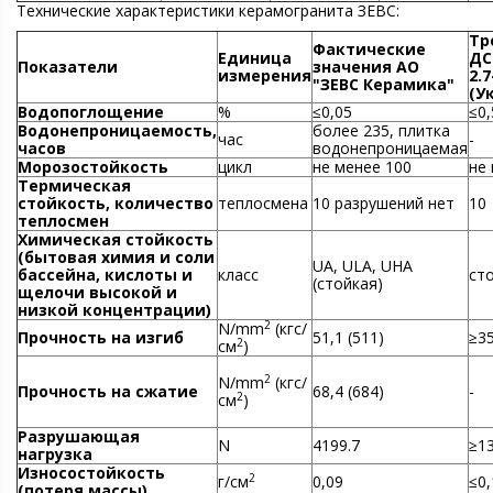
Технические характеристики керамогранита ЗЕВС:
Тр
Фактические
Единица
ДС
Показатели
значения АО
измерения
2.7
"ЗЕВС Керамика"
(У
Водопоглощение
%
≤0,05
≤0,
Водонепроницаемость,
более 235, плитка
час
-
часов
водонепроницаемая
Морозостойкость
цикл
не менее 100
не
Термическая
стойкость, количество
теплосмена
10 разрушений нет
10
теплосмен
Химическая стойкость
(бытовая химия и соли
UA, ULA, UHA
бассейна, кислоты и
класс
ст
(стойкая)
щелочи высокой и
низкой концентрации)
2
N/mm
(кгс/
Прочность на изгиб
51,1 (511)
≥35
2
см
)
2
N/mm
(кгс/
Прочность на сжатие
68,4 (684)
-
2
см
)
Разрушающая
N
4199.7
≥1
нагрузка
Износостойкость
2
г/см
0,09
≤0,
(потеря массы)