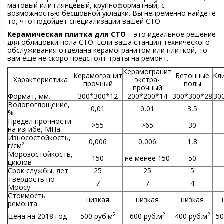
матовый или глянцевый, крупноформатный, с
возможностью бесшовной укладки. Вы непременно найдёте
то, что подойдёт специализации вашей СТО.
Керамическая плитка для СТО
– это идеальное решение
для облицовки пола СТО. Если ваша станция технического
обслуживания отделана керамогранитом или плиткой, то
вам ещё не скоро предстоят траты на ремонт.
Керамогранит
Керамогранит
Бетонные
Кл
Характеристика
экстра-
прочный
полы
прочный
Формат, мм.
300*300*12
200*200*14
300*300*28
30
Водопоглощение,
0,01
0,01
3,5
%
Предел прочности
>55
>65
30
на изгибе, МПа
Износостойкость,
0,006
0,006
1,8
г/см²
Морозостойкость,
150
не менее 150
50
циклов
Срок службы, лет
25
25
5
Твердость по
7
7
4
Моосу
Стоимость
низкая
низкая
низкая
ремонта
2
2
2
Цена на 2018 год
500 руб.м
600 руб.м
400 руб.м
50