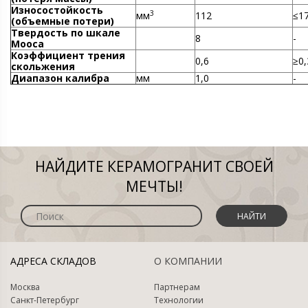
Износостойкость
3
мм
112
≤1
(объемные потери)
Твердость по шкале
8
-
Мооса
Коэффициент трения
0,6
≥0,
скольжения
Диапазон калибра
мм
1,0
-
НАЙДИТЕ КЕРАМОГРАНИТ СВОЕЙ
МЕЧТЫ!
НАЙТИ
АДРЕСА СКЛАДОВ
О КОМПАНИИ
Москва
Партнерам
Санкт-Петербург
Технологии