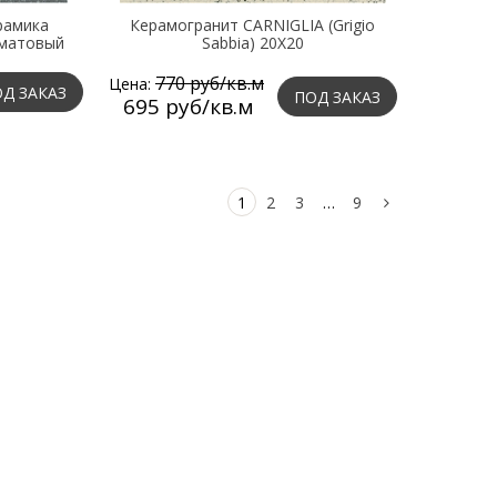
рамика
Керамогранит CARNIGLIA (Grigio
 матовый
Sabbia) 20X20
770 руб/кв.м
Цена:
Д ЗАКАЗ
ПОД ЗАКАЗ
695 руб/кв.м
1
2
3
…
9