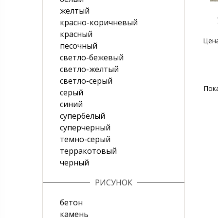
желтый
красно-коричневый
красный
Цен
песочный
светло-бежевый
светло-желтый
светло-серый
Пок
серый
синий
супербелый
суперчерный
темно-серый
терракотовый
черный
РИСУНОК
бетон
камень