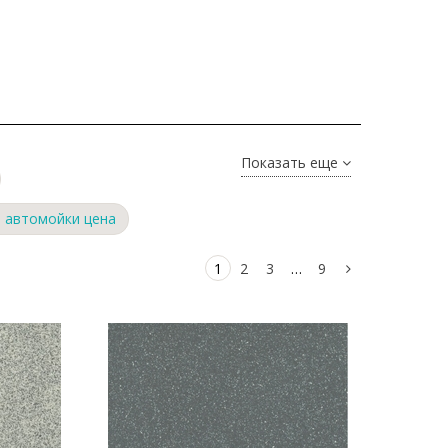
Показать еще
 автомойки цена
1
2
3
…
9