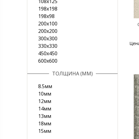
108x125
198x198
198x98
200x100
200х200
300х300
Цен
330х330
450х450
600х600
ТОЛЩИНА (ММ)
8.5мм
10мм
12мм
14мм
13мм
18мм
15мм