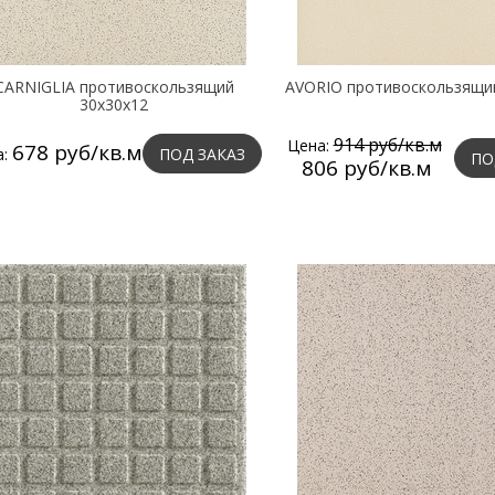
CARNIGLIA противоскользящий
AVORIO противоскользящи
30х30х12
914 руб/кв.м
Цена:
678 руб/кв.м
а:
ПОД ЗАКАЗ
ПО
806 руб/кв.м