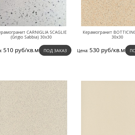
ерамогранит CARNIGLIA SCAGLIE
Керамогранит BOTTICINO
(Grigio Sabbia) 30х30
30х30
510 руб/кв.м
530 руб/кв.м
а:
ПОД ЗАКАЗ
Цена:
ПО