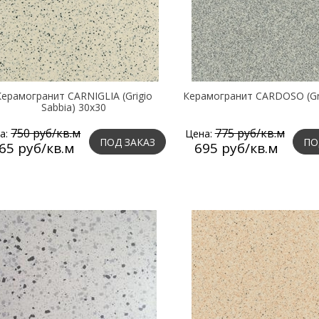
ерамогранит CARNIGLIA (Grigio
Керамогранит CARDOSO (Gri
Sabbia) 30х30
750 руб/кв.м
775 руб/кв.м
а:
Цена:
ПОД ЗАКАЗ
ПО
65 руб/кв.м
695 руб/кв.м