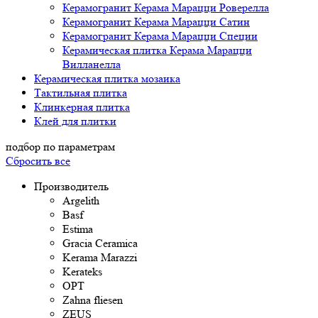
Керамогранит Керама Марацци Роверелла
Керамогранит Керама Марацци Сатин
Керамогранит Керама Марацци Специи
Керамическая плитка Керама Марацци
Вилланелла
Керамическая плитка мозаика
Тактильная плитка
Клинкерная плитка
Клей для плитки
подбор по параметрам
Сбросить все
Производитель
Argelith
Basf
Estima
Gracia Ceramica
Kerama Marazzi
Kerateks
OPT
Zahna fliesen
ZEUS