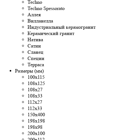
Techno
Techno Spessorato
Аллея
Вилланелла
Индустриальный керамогранит
Керамический гранит
Натива
Сатин
Сланец
Специи
Терраса
Размеры (мм)
100x115
108x125
108х27
108х33
112х27
112х33
150х400
198x198
198x98
200x100
200х112