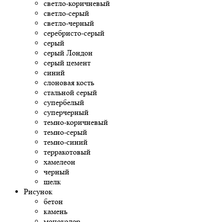
светло-коричневый
светло-серый
светло-черный
серебристо-серый
серый
серый Лондон
серый цемент
синий
слоновая кость
стальной серый
супербелый
суперчерный
темно-коричневый
темно-серый
темно-синий
терракотовый
хамелеон
черный
шелк
Рисунок
бетон
камень
моноколор