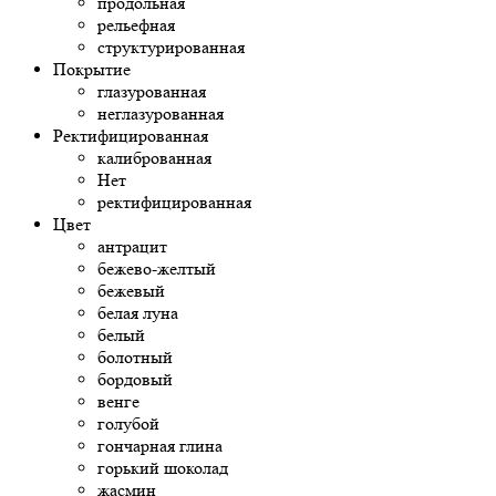
продольная
рельефная
структурированная
Покрытие
глазурованная
неглазурованная
Ректифицированная
калиброванная
Нет
ректифицированная
Цвет
антрацит
бежево-желтый
бежевый
белая луна
белый
болотный
бордовый
венге
голубой
гончарная глина
горький шоколад
жасмин