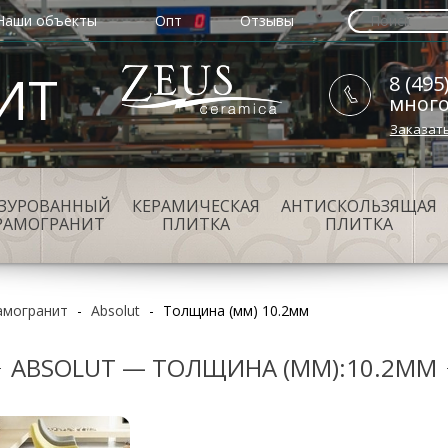
Наши объекты
Опт
Отзывы
ИТ
8 (495
мног
Заказат
АЗУРОВАННЫЙ
КЕРАМИЧЕСКАЯ
АНТИСКОЛЬЗЯЩАЯ
РАМОГРАНИТ
ПЛИТКА
ПЛИТКА
амогранит
-
Absolut
-
Толщина (мм) 10.2мм
ABSOLUT — ТОЛЩИНА (ММ):10.2ММ