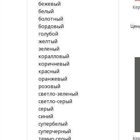
бежевый
Кер
белый
болотный
бордовый
Цен
голубой
желтый
зеленый
коралловый
коричневый
красный
оранжевый
розовый
светло-зеленый
светло-серый
серый
синий
супербелый
суперчерный
темно-серый
Кер