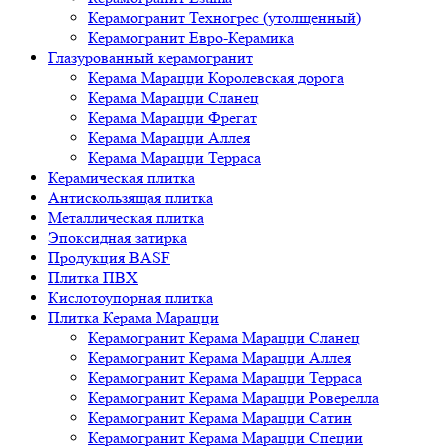
Керамогранит Техногрес (утолщенный)
Керамогранит Евро-Керамика
Глазурованный керамогранит
Керама Марацци Королевская дорога
Керама Марацци Сланец
Керама Марацци Фрегат
Керама Марацци Аллея
Керама Марацци Терраса
Керамическая плитка
Антискользящая плитка
Металлическая плитка
Эпоксидная затирка
Продукция BASF
Плитка ПВХ
Кислотоупорная плитка
Плитка Керама Марацци
Керамогранит Керама Марацци Сланец
Керамогранит Керама Марацци Аллея
Керамогранит Керама Марацци Терраса
Керамогранит Керама Марацци Роверелла
Керамогранит Керама Марацци Сатин
Керамогранит Керама Марацци Специи