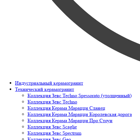
Индустриальный керамогранит
Технический керамогранит
Коллекция Зевс Techno Spessorato (утолщенный)
Коллекция Зевс Techno
Коллекция Керама Марацци Сланец
Коллекция Керама Марацци Королевская дорога
Коллекция Керама Марацци Про Стоун
Коллекция Зевс Scaglie
Коллекция Зевс Spectrum
Коллекция Зевс Geo