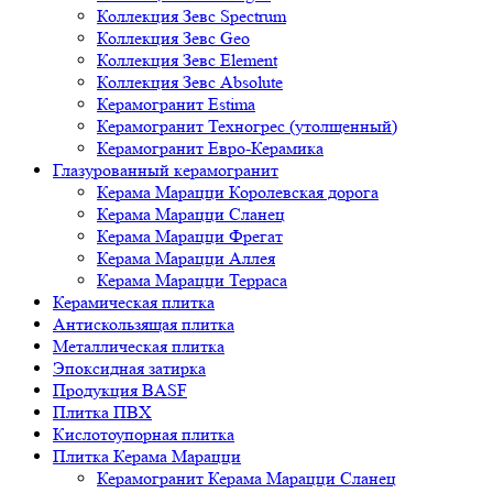
Коллекция Зевс Spectrum
Коллекция Зевс Geo
Коллекция Зевс Element
Коллекция Зевс Absolute
Керамогранит Estima
Керамогранит Техногрес (утолщенный)
Керамогранит Евро-Керамика
Глазурованный керамогранит
Керама Марацци Королевская дорога
Керама Марацци Сланец
Керама Марацци Фрегат
Керама Марацци Аллея
Керама Марацци Терраса
Керамическая плитка
Антискользящая плитка
Металлическая плитка
Эпоксидная затирка
Продукция BASF
Плитка ПВХ
Кислотоупорная плитка
Плитка Керама Марацци
Керамогранит Керама Марацци Сланец