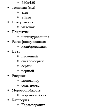
450х450
Толщина (мм)
8мм
8.5мм
Поверхность
матовая
Покрытие
неглазурованная
Ректифицированная
калиброванная
Цвет
песочный
светло-серый
серый
черный
Рисунок
моноколор
соль-перец
Морозостойкость
морозостойкая
Категория
Керамогранит