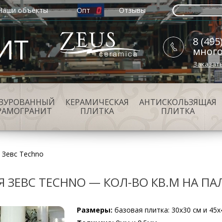
Наши объекты
Опт
Отзывы
ИТ
8 (495
мног
Заказат
АЗУРОВАННЫЙ
КЕРАМИЧЕСКАЯ
АНТИСКОЛЬЗЯЩАЯ
РАМОГРАНИТ
ПЛИТКА
ПЛИТКА
 Зевс Techno
 ЗЕВС TECHNO — КОЛ-ВО КВ.М НА ПАЛ
Размеры:
базовая плитка: 30х30 см и 45х4