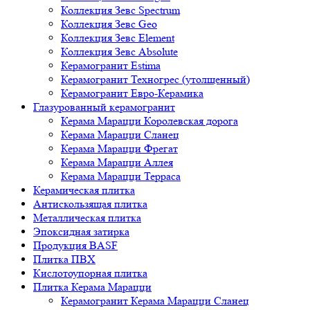
Коллекция Зевс Spectrum
Коллекция Зевс Geo
Коллекция Зевс Element
Коллекция Зевс Absolute
Керамогранит Estima
Керамогранит Техногрес (утолщенный)
Керамогранит Евро-Керамика
Глазурованный керамогранит
Керама Марацци Королевская дорога
Керама Марацци Сланец
Керама Марацци Фрегат
Керама Марацци Аллея
Керама Марацци Терраса
Керамическая плитка
Антискользящая плитка
Металлическая плитка
Эпоксидная затирка
Продукция BASF
Плитка ПВХ
Кислотоупорная плитка
Плитка Керама Марацци
Керамогранит Керама Марацци Сланец