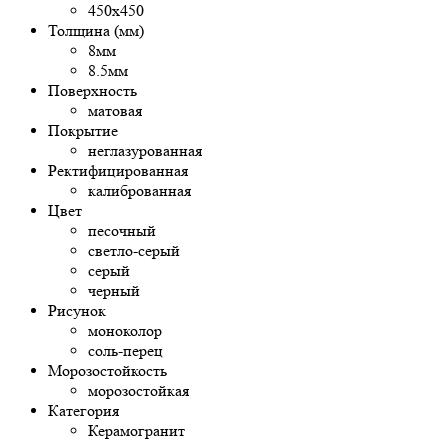
450х450
Толщина (мм)
8мм
8.5мм
Поверхность
матовая
Покрытие
неглазурованная
Ректифицированная
калиброванная
Цвет
песочный
светло-серый
серый
черный
Рисунок
моноколор
соль-перец
Морозостойкость
морозостойкая
Категория
Керамогранит