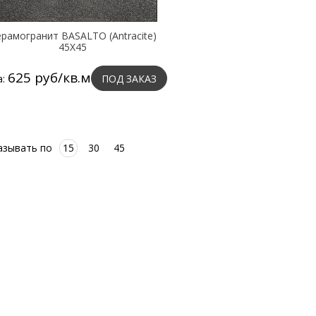
рамогранит BASALTO (Antracite)
45X45
625 руб/кв.м
а:
ПОД ЗАКАЗ
азывать по
15
30
45