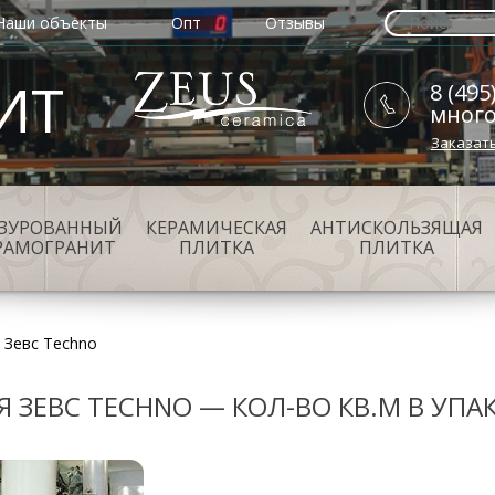
Наши объекты
Опт
Отзывы
ИТ
8 (495
мног
Заказат
АЗУРОВАННЫЙ
КЕРАМИЧЕСКАЯ
АНТИСКОЛЬЗЯЩАЯ
РАМОГРАНИТ
ПЛИТКА
ПЛИТКА
 Зевс Techno
 ЗЕВС TECHNO — КОЛ-ВО КВ.М В УПАК