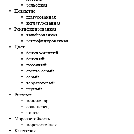
рельефная
Покрытие
глазурованная
неглазурованная
Ректифицированная
калиброванная
ректифицированная
Цвет
бежево-желтый
бежевый
песочный
светло-серый
серый
терракотовый
черный
Рисунок
моноколор
соль-перец
чипсы
Морозостойкость
морозостойкая
Категория