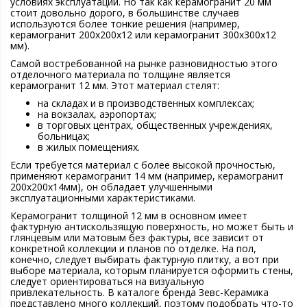
условиях эксплуатации. Но так как керамогранит 20 мм
стоит довольно дорого, в большинстве случаев
используются более тонкие решения (например,
керамогранит 200х200х12 или керамогранит 300х300х12
мм).
Самой востребованной на рынке разновидностью этого
отделочного материала по толщине является
керамогранит 12 мм. Этот материал стелят:
на складах и в производственных комплексах;
на вокзалах, аэропортах;
в торговых центрах, общественных учреждениях,
больницах;
в жилых помещениях.
Если требуется материал с более высокой прочностью,
применяют керамогранит 14 мм (например, керамогранит
200х200х14мм), он обладает улучшенными
эксплуатационными характеристиками.
Керамогранит толщиной 12 мм в основном имеет
фактурную антискользящую поверхность, но может быть и
глянцевым или матовым без фактуры, все зависит от
конкретной коллекции и планов по отделке. На пол,
конечно, следует выбирать фактурную плитку, а вот при
выборе материала, которым планируется оформить стены,
следует ориентироваться на визуальную
привлекательность. В каталоге бренда Зевс-Керамика
представлено много коллекций, поэтому подобрать что-то