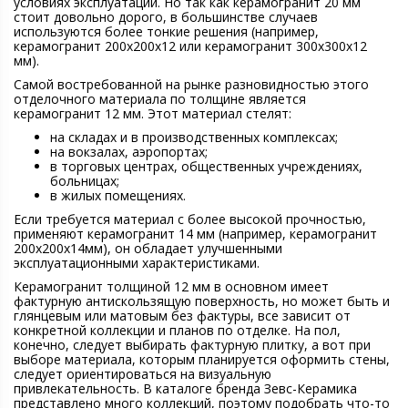
условиях эксплуатации. Но так как керамогранит 20 мм
стоит довольно дорого, в большинстве случаев
используются более тонкие решения (например,
керамогранит 200х200х12 или керамогранит 300х300х12
мм).
Самой востребованной на рынке разновидностью этого
отделочного материала по толщине является
керамогранит 12 мм. Этот материал стелят:
на складах и в производственных комплексах;
на вокзалах, аэропортах;
в торговых центрах, общественных учреждениях,
больницах;
в жилых помещениях.
Если требуется материал с более высокой прочностью,
применяют керамогранит 14 мм (например, керамогранит
200х200х14мм), он обладает улучшенными
эксплуатационными характеристиками.
Керамогранит толщиной 12 мм в основном имеет
фактурную антискользящую поверхность, но может быть и
глянцевым или матовым без фактуры, все зависит от
конкретной коллекции и планов по отделке. На пол,
конечно, следует выбирать фактурную плитку, а вот при
выборе материала, которым планируется оформить стены,
следует ориентироваться на визуальную
привлекательность. В каталоге бренда Зевс-Керамика
представлено много коллекций, поэтому подобрать что-то