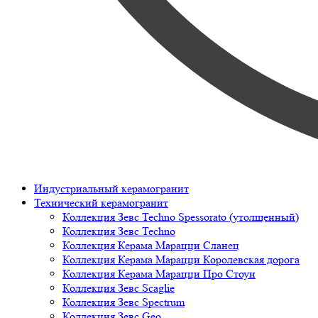
Индустриальный керамогранит
Технический керамогранит
Коллекция Зевс Techno Spessorato (утолщенный)
Коллекция Зевс Techno
Коллекция Керама Марацци Сланец
Коллекция Керама Марацци Королевская дорога
Коллекция Керама Марацци Про Стоун
Коллекция Зевс Scaglie
Коллекция Зевс Spectrum
Коллекция Зевс Geo