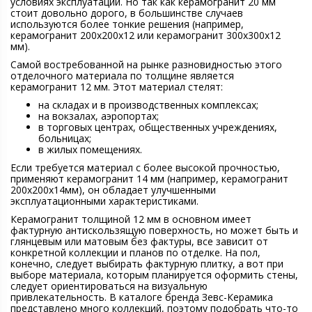
условиях эксплуатации. Но так как керамогранит 20 мм
стоит довольно дорого, в большинстве случаев
используются более тонкие решения (например,
керамогранит 200х200х12 или керамогранит 300х300х12
мм).
Самой востребованной на рынке разновидностью этого
отделочного материала по толщине является
керамогранит 12 мм. Этот материал стелят:
на складах и в производственных комплексах;
на вокзалах, аэропортах;
в торговых центрах, общественных учреждениях,
больницах;
в жилых помещениях.
Если требуется материал с более высокой прочностью,
применяют керамогранит 14 мм (например, керамогранит
200х200х14мм), он обладает улучшенными
эксплуатационными характеристиками.
Керамогранит толщиной 12 мм в основном имеет
фактурную антискользящую поверхность, но может быть и
глянцевым или матовым без фактуры, все зависит от
конкретной коллекции и планов по отделке. На пол,
конечно, следует выбирать фактурную плитку, а вот при
выборе материала, которым планируется оформить стены,
следует ориентироваться на визуальную
привлекательность. В каталоге бренда Зевс-Керамика
представлено много коллекций, поэтому подобрать что-то