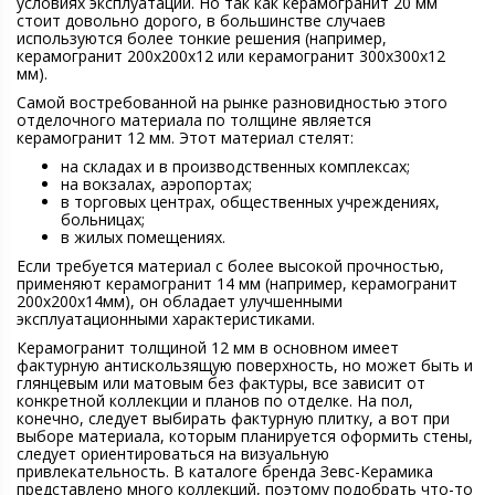
условиях эксплуатации. Но так как керамогранит 20 мм
стоит довольно дорого, в большинстве случаев
используются более тонкие решения (например,
керамогранит 200х200х12 или керамогранит 300х300х12
мм).
Самой востребованной на рынке разновидностью этого
отделочного материала по толщине является
керамогранит 12 мм. Этот материал стелят:
на складах и в производственных комплексах;
на вокзалах, аэропортах;
в торговых центрах, общественных учреждениях,
больницах;
в жилых помещениях.
Если требуется материал с более высокой прочностью,
применяют керамогранит 14 мм (например, керамогранит
200х200х14мм), он обладает улучшенными
эксплуатационными характеристиками.
Керамогранит толщиной 12 мм в основном имеет
фактурную антискользящую поверхность, но может быть и
глянцевым или матовым без фактуры, все зависит от
конкретной коллекции и планов по отделке. На пол,
конечно, следует выбирать фактурную плитку, а вот при
выборе материала, которым планируется оформить стены,
следует ориентироваться на визуальную
привлекательность. В каталоге бренда Зевс-Керамика
представлено много коллекций, поэтому подобрать что-то