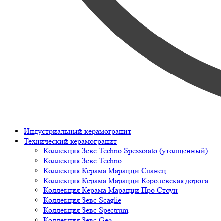
Индустриальный керамогранит
Технический керамогранит
Коллекция Зевс Techno Spessorato (утолщенный)
Коллекция Зевс Techno
Коллекция Керама Марацци Сланец
Коллекция Керама Марацци Королевская дорога
Коллекция Керама Марацци Про Стоун
Коллекция Зевс Scaglie
Коллекция Зевс Spectrum
Коллекция Зевс Geo