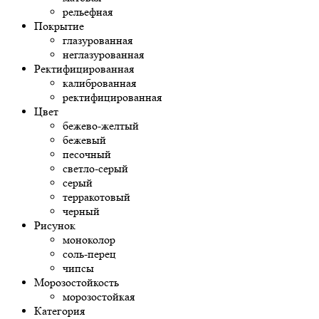
рельефная
Покрытие
глазурованная
неглазурованная
Ректифицированная
калиброванная
ректифицированная
Цвет
бежево-желтый
бежевый
песочный
светло-серый
серый
терракотовый
черный
Рисунок
моноколор
соль-перец
чипсы
Морозостойкость
морозостойкая
Категория