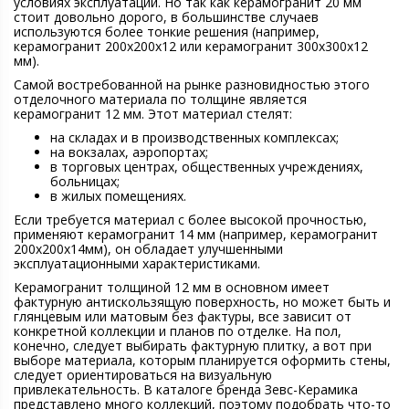
условиях эксплуатации. Но так как керамогранит 20 мм
стоит довольно дорого, в большинстве случаев
используются более тонкие решения (например,
керамогранит 200х200х12 или керамогранит 300х300х12
мм).
Самой востребованной на рынке разновидностью этого
отделочного материала по толщине является
керамогранит 12 мм. Этот материал стелят:
на складах и в производственных комплексах;
на вокзалах, аэропортах;
в торговых центрах, общественных учреждениях,
больницах;
в жилых помещениях.
Если требуется материал с более высокой прочностью,
применяют керамогранит 14 мм (например, керамогранит
200х200х14мм), он обладает улучшенными
эксплуатационными характеристиками.
Керамогранит толщиной 12 мм в основном имеет
фактурную антискользящую поверхность, но может быть и
глянцевым или матовым без фактуры, все зависит от
конкретной коллекции и планов по отделке. На пол,
конечно, следует выбирать фактурную плитку, а вот при
выборе материала, которым планируется оформить стены,
следует ориентироваться на визуальную
привлекательность. В каталоге бренда Зевс-Керамика
представлено много коллекций, поэтому подобрать что-то