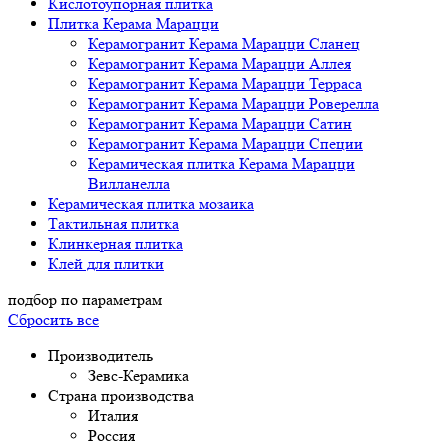
Кислотоупорная плитка
Плитка Керама Марацци
Керамогранит Керама Марацци Сланец
Керамогранит Керама Марацци Аллея
Керамогранит Керама Марацци Терраса
Керамогранит Керама Марацци Роверелла
Керамогранит Керама Марацци Сатин
Керамогранит Керама Марацци Специи
Керамическая плитка Керама Марацци
Вилланелла
Керамическая плитка мозаика
Тактильная плитка
Клинкерная плитка
Клей для плитки
подбор по параметрам
Сбросить все
Производитель
Зевс-Керамика
Страна производства
Италия
Россия