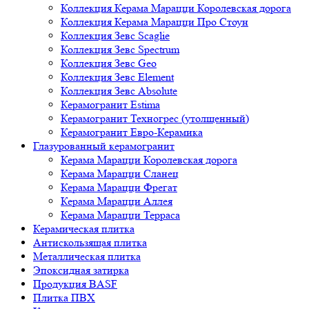
Коллекция Керама Марацци Королевская дорога
Коллекция Керама Марацци Про Стоун
Коллекция Зевс Scaglie
Коллекция Зевс Spectrum
Коллекция Зевс Geo
Коллекция Зевс Element
Коллекция Зевс Absolute
Керамогранит Estima
Керамогранит Техногрес (утолщенный)
Керамогранит Евро-Керамика
Глазурованный керамогранит
Керама Марацци Королевская дорога
Керама Марацци Сланец
Керама Марацци Фрегат
Керама Марацци Аллея
Керама Марацци Терраса
Керамическая плитка
Антискользящая плитка
Металлическая плитка
Эпоксидная затирка
Продукция BASF
Плитка ПВХ