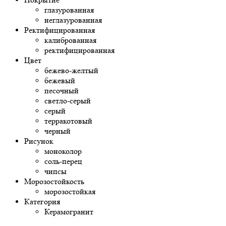
глазурованная
неглазурованная
Ректифицированная
калиброванная
ректифицированная
Цвет
бежево-желтый
бежевый
песочный
светло-серый
серый
терракотовый
черный
Рисунок
моноколор
соль-перец
чипсы
Морозостойкость
морозостойкая
Категория
Керамогранит