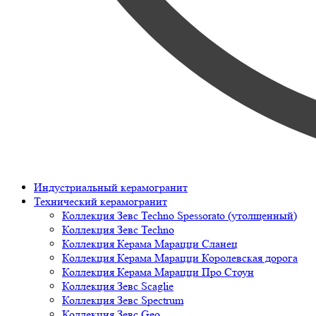
Индустриальный керамогранит
Технический керамогранит
Коллекция Зевс Techno Spessorato (утолщенный)
Коллекция Зевс Techno
Коллекция Керама Марацци Сланец
Коллекция Керама Марацци Королевская дорога
Коллекция Керама Марацци Про Стоун
Коллекция Зевс Scaglie
Коллекция Зевс Spectrum
Коллекция Зевс Geo