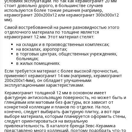
условиях эксплуатации. Но так как керамогранит 20 мм
стоит довольно дорого, в большинстве случаев
используются более тонкие решения (например,
керамогранит 200х200х12 или керамогранит 300х300х12
мм).
Самой востребованной на рынке разновидностью этого
отделочного материала по толщине является
керамогранит 12 мм. Этот материал стелят:
на складах и в производственных комплексах;
на вокзалах, аэропортах;
в торговых центрах, общественных учреждениях,
больницах;
в жилых помещениях.
Если требуется материал с более высокой прочностью,
применяют керамогранит 14 мм (например, керамогранит
200х200х14мм), он обладает улучшенными
эксплуатационными характеристиками.
Керамогранит толщиной 12 мм в основном имеет
фактурную антискользящую поверхность, но может быть и
глянцевым или матовым без фактуры, все зависит от
конкретной коллекции и планов по отделке. На пол,
конечно, следует выбирать фактурную плитку, а вот при
выборе материала, которым планируется оформить стены,
следует ориентироваться на визуальную
привлекательность. В каталоге бренда Зевс-Керамика
представлено много коллекций, поэтому подобрать что-то