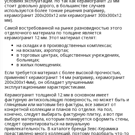
условиях эксплуатации. Но так как керамогранит 20 мм
стоит довольно дорого, в большинстве случаев
используются более тонкие решения (например,
керамогранит 200х200х12 или керамогранит 300х300х12
мм).
Самой востребованной на рынке разновидностью этого
отделочного материала по толщине является
керамогранит 12 мм. Этот материал стелят:
на складах и в производственных комплексах;
на вокзалах, аэропортах;
в торговых центрах, общественных учреждениях,
больницах;
в жилых помещениях.
Если требуется материал с более высокой прочностью,
применяют керамогранит 14 мм (например, керамогранит
200х200х14мм), он обладает улучшенными
эксплуатационными характеристиками.
Керамогранит толщиной 12 мм в основном имеет
фактурную антискользящую поверхность, но может быть и
глянцевым или матовым без фактуры, все зависит от
конкретной коллекции и планов по отделке. На пол,
конечно, следует выбирать фактурную плитку, а вот при
выборе материала, которым планируется оформить стены,
следует ориентироваться на визуальную
привлекательность. В каталоге бренда Зевс-Керамика
представлено много коллекций, поэтому подобрать что-то