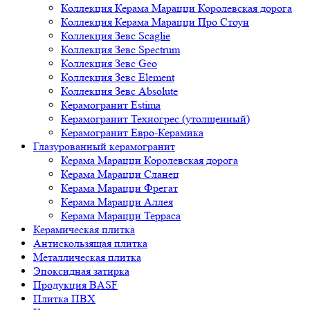
Коллекция Керама Марацци Королевская дорога
Коллекция Керама Марацци Про Стоун
Коллекция Зевс Scaglie
Коллекция Зевс Spectrum
Коллекция Зевс Geo
Коллекция Зевс Element
Коллекция Зевс Absolute
Керамогранит Estima
Керамогранит Техногрес (утолщенный)
Керамогранит Евро-Керамика
Глазурованный керамогранит
Керама Марацци Королевская дорога
Керама Марацци Сланец
Керама Марацци Фрегат
Керама Марацци Аллея
Керама Марацци Терраса
Керамическая плитка
Антискользящая плитка
Металлическая плитка
Эпоксидная затирка
Продукция BASF
Плитка ПВХ