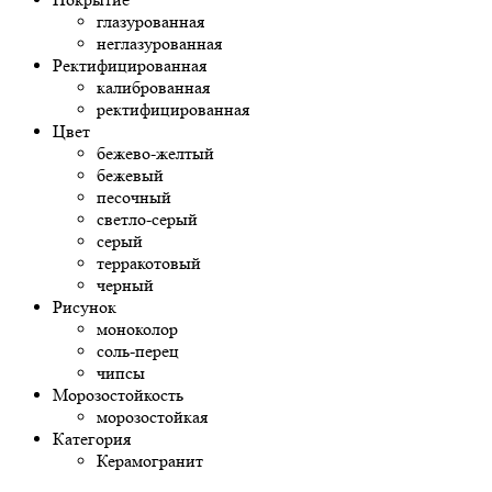
глазурованная
неглазурованная
Ректифицированная
калиброванная
ректифицированная
Цвет
бежево-желтый
бежевый
песочный
светло-серый
серый
терракотовый
черный
Рисунок
моноколор
соль-перец
чипсы
Морозостойкость
морозостойкая
Категория
Керамогранит