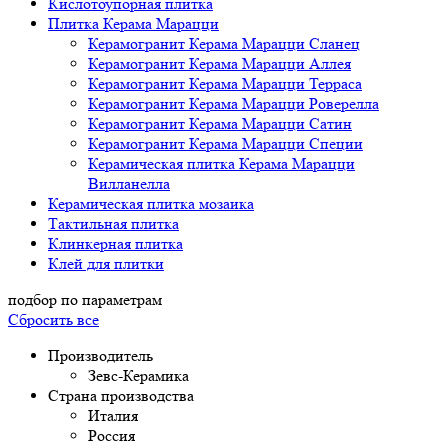
Кислотоупорная плитка
Плитка Керама Марацци
Керамогранит Керама Марацци Сланец
Керамогранит Керама Марацци Аллея
Керамогранит Керама Марацци Терраса
Керамогранит Керама Марацци Роверелла
Керамогранит Керама Марацци Сатин
Керамогранит Керама Марацци Специи
Керамическая плитка Керама Марацци
Вилланелла
Керамическая плитка мозаика
Тактильная плитка
Клинкерная плитка
Клей для плитки
подбор по параметрам
Сбросить все
Производитель
Зевс-Керамика
Страна производства
Италия
Россия