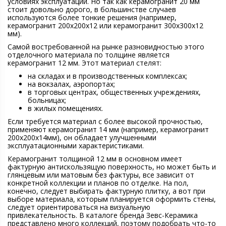
условиях эксплуатации. Но так как керамогранит 20 мм
стоит довольно дорого, в большинстве случаев
используются более тонкие решения (например,
керамогранит 200х200х12 или керамогранит 300х300х12
мм).
Самой востребованной на рынке разновидностью этого
отделочного материала по толщине является
керамогранит 12 мм. Этот материал стелят:
на складах и в производственных комплексах;
на вокзалах, аэропортах;
в торговых центрах, общественных учреждениях,
больницах;
в жилых помещениях.
Если требуется материал с более высокой прочностью,
применяют керамогранит 14 мм (например, керамогранит
200х200х14мм), он обладает улучшенными
эксплуатационными характеристиками.
Керамогранит толщиной 12 мм в основном имеет
фактурную антискользящую поверхность, но может быть и
глянцевым или матовым без фактуры, все зависит от
конкретной коллекции и планов по отделке. На пол,
конечно, следует выбирать фактурную плитку, а вот при
выборе материала, которым планируется оформить стены,
следует ориентироваться на визуальную
привлекательность. В каталоге бренда Зевс-Керамика
представлено много коллекций, поэтому подобрать что-то