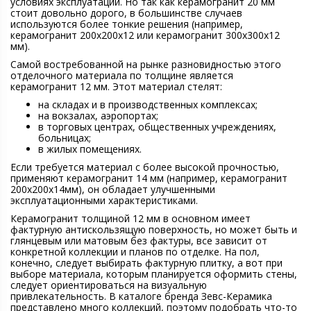
условиях эксплуатации. Но так как керамогранит 20 мм
стоит довольно дорого, в большинстве случаев
используются более тонкие решения (например,
керамогранит 200х200х12 или керамогранит 300х300х12
мм).
Самой востребованной на рынке разновидностью этого
отделочного материала по толщине является
керамогранит 12 мм. Этот материал стелят:
на складах и в производственных комплексах;
на вокзалах, аэропортах;
в торговых центрах, общественных учреждениях,
больницах;
в жилых помещениях.
Если требуется материал с более высокой прочностью,
применяют керамогранит 14 мм (например, керамогранит
200х200х14мм), он обладает улучшенными
эксплуатационными характеристиками.
Керамогранит толщиной 12 мм в основном имеет
фактурную антискользящую поверхность, но может быть и
глянцевым или матовым без фактуры, все зависит от
конкретной коллекции и планов по отделке. На пол,
конечно, следует выбирать фактурную плитку, а вот при
выборе материала, которым планируется оформить стены,
следует ориентироваться на визуальную
привлекательность. В каталоге бренда Зевс-Керамика
представлено много коллекций, поэтому подобрать что-то