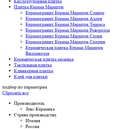
Кислотоупорная плитка
Плитка Керама Марацци
Керамогранит Керама Марацци Сланец
Керамогранит Керама Марацци Аллея
Керамогранит Керама Марацци Терраса
Керамогранит Керама Марацци Роверелла
Керамогранит Керама Марацци Сатин
Керамогранит Керама Марацци Специи
Керамическая плитка Керама Марацци
Вилланелла
Керамическая плитка мозаика
Тактильная плитка
Клинкерная плитка
Клей для плитки
подбор по параметрам
Сбросить все
Производитель
Зевс-Керамика
Страна производства
Италия
Россия