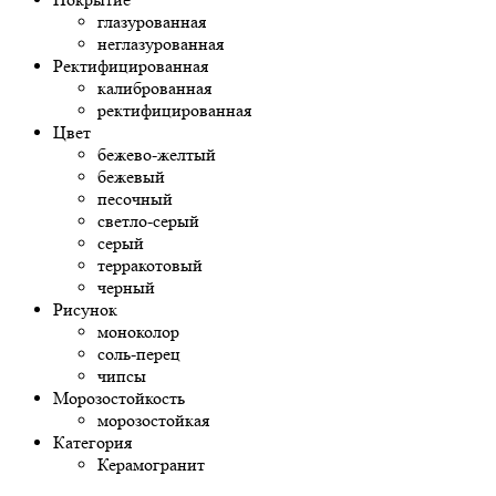
глазурованная
неглазурованная
Ректифицированная
калиброванная
ректифицированная
Цвет
бежево-желтый
бежевый
песочный
светло-серый
серый
терракотовый
черный
Рисунок
моноколор
соль-перец
чипсы
Морозостойкость
морозостойкая
Категория
Керамогранит