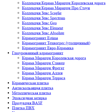
Коллекция Керама Марацци Королевская дорога
Коллекция Керама Марацци Про Стоун
Коллекция Зевс Scaglie
Коллекция Зевс Spectrum
Коллекция Зевс Geo
Коллекция Зевс Element
Коллекция Зевс Absolute
Керамогранит Estima
Керамогранит Техногрес (утолщенный)
Керамогранит Евро-Керамика
Глазурованный керамогранит
Керама Марацци Королевская дорога
Керама Марацци Сланец
Керама Марацци Фрегат
Керама Марацци Аллея
Керама Марацци Терраса
Керамическая плитка
Антискользящая плитка
Металлическая плитка
Эпоксидная затирка
Продукция BASF
Плитка ПВХ