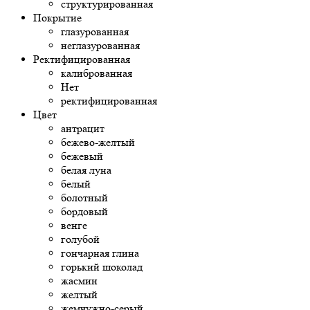
структурированная
Покрытие
глазурованная
неглазурованная
Ректифицированная
калиброванная
Нет
ректифицированная
Цвет
антрацит
бежево-желтый
бежевый
белая луна
белый
болотный
бордовый
венге
голубой
гончарная глина
горький шоколад
жасмин
желтый
жемчужно-серый