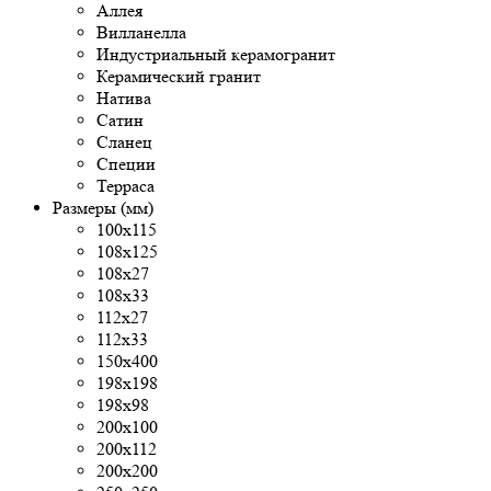
Аллея
Вилланелла
Индустриальный керамогранит
Керамический гранит
Натива
Сатин
Сланец
Специи
Терраса
Размеры (мм)
100x115
108x125
108х27
108х33
112х27
112х33
150х400
198x198
198x98
200x100
200х112
200х200