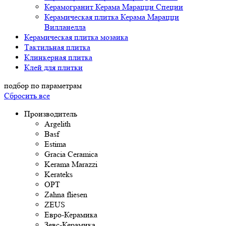
Керамогранит Керама Марацци Специи
Керамическая плитка Керама Марацци
Вилланелла
Керамическая плитка мозаика
Тактильная плитка
Клинкерная плитка
Клей для плитки
подбор по параметрам
Сбросить все
Производитель
Argelith
Basf
Estima
Gracia Ceramica
Kerama Marazzi
Kerateks
OPT
Zahna fliesen
ZEUS
Евро-Керамика
Зевс-Керамика