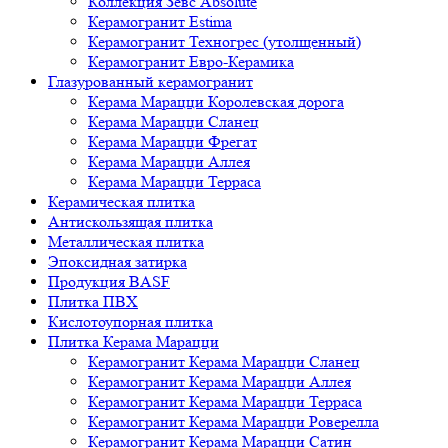
Коллекция Зевс Absolute
Керамогранит Estima
Керамогранит Техногрес (утолщенный)
Керамогранит Евро-Керамика
Глазурованный керамогранит
Керама Марацци Королевская дорога
Керама Марацци Сланец
Керама Марацци Фрегат
Керама Марацци Аллея
Керама Марацци Терраса
Керамическая плитка
Антискользящая плитка
Металлическая плитка
Эпоксидная затирка
Продукция BASF
Плитка ПВХ
Кислотоупорная плитка
Плитка Керама Марацци
Керамогранит Керама Марацци Сланец
Керамогранит Керама Марацци Аллея
Керамогранит Керама Марацци Терраса
Керамогранит Керама Марацци Роверелла
Керамогранит Керама Марацци Сатин