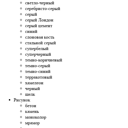
светло-черный
серебристо-серый
серый
серый Лондон
серый цемент
синий
слоновая кость
стальной серый
супербелый
суперчерный
темно-коричневый
темно-серый
темно-синий
терракотовый
хамелеон
черный
шелк
Рисунок
бетон
камень
моноколор
мрамор