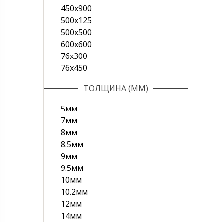
450х900
500x125
500х500
600х600
76х300
76х450
ТОЛЩИНА (ММ)
5мм
7мм
8мм
8.5мм
9мм
9.5мм
10мм
10.2мм
12мм
14мм