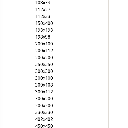
108х33
112х27
112х33
150х400
198x198
198x98
200x100
200х112
200х200
250х250
300x300
300х100
300х108
300х112
300х200
300х300
330х330
402х402
450х450