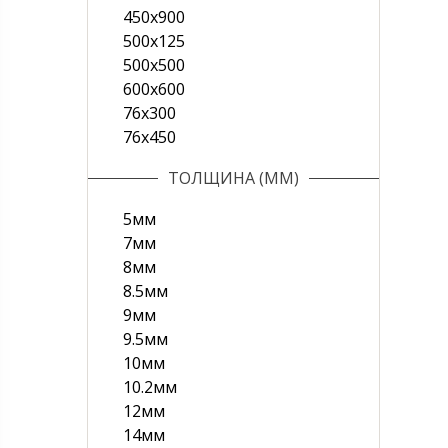
450х900
500x125
500х500
600х600
76х300
76х450
ТОЛЩИНА (ММ)
5мм
7мм
8мм
8.5мм
9мм
9.5мм
10мм
10.2мм
12мм
14мм