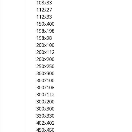
108х33
112х27
112х33
150х400
198x198
198x98
200x100
200х112
200х200
250х250
300x300
300х100
300х108
300х112
300х200
300х300
330х330
402х402
450х450