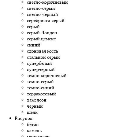
светло-коричневый
светло-серый
светло-черный
серебристо-серый
серый
серый Лондон
серый цемент
синий
слоновая кость
стальной серый
супербелый
суперчерный
темно-коричневый
темно-серый
темно-синий
терракотовый
хамелеон
черный
шелк
Рисунок
бетон
камень
моноколор