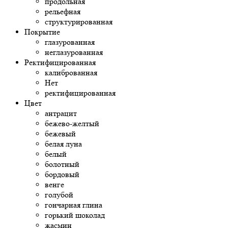
продольная
рельефная
структурированная
Покрытие
глазурованная
неглазурованная
Ректифицированная
калиброванная
Нет
ректифицированная
Цвет
антрацит
бежево-желтый
бежевый
белая луна
белый
болотный
бордовый
венге
голубой
гончарная глина
горький шоколад
жасмин