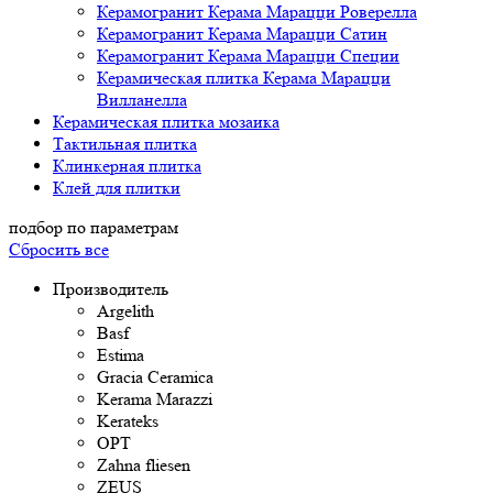
Керамогранит Керама Марацци Роверелла
Керамогранит Керама Марацци Сатин
Керамогранит Керама Марацци Специи
Керамическая плитка Керама Марацци
Вилланелла
Керамическая плитка мозаика
Тактильная плитка
Клинкерная плитка
Клей для плитки
подбор по параметрам
Сбросить все
Производитель
Argelith
Basf
Estima
Gracia Ceramica
Kerama Marazzi
Kerateks
OPT
Zahna fliesen
ZEUS