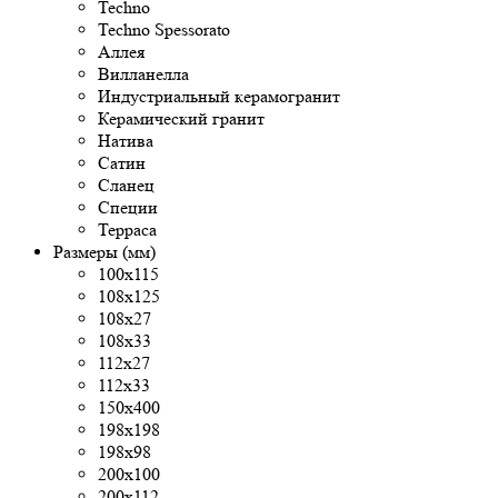
Techno
Techno Spessorato
Аллея
Вилланелла
Индустриальный керамогранит
Керамический гранит
Натива
Сатин
Сланец
Специи
Терраса
Размеры (мм)
100x115
108x125
108х27
108х33
112х27
112х33
150х400
198x198
198x98
200x100
200х112