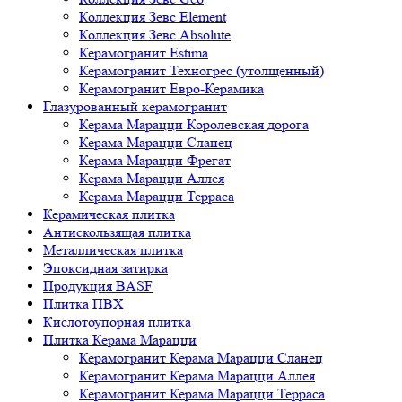
Коллекция Зевс Element
Коллекция Зевс Absolute
Керамогранит Estima
Керамогранит Техногрес (утолщенный)
Керамогранит Евро-Керамика
Глазурованный керамогранит
Керама Марацци Королевская дорога
Керама Марацци Сланец
Керама Марацци Фрегат
Керама Марацци Аллея
Керама Марацци Терраса
Керамическая плитка
Антискользящая плитка
Металлическая плитка
Эпоксидная затирка
Продукция BASF
Плитка ПВХ
Кислотоупорная плитка
Плитка Керама Марацци
Керамогранит Керама Марацци Сланец
Керамогранит Керама Марацци Аллея
Керамогранит Керама Марацци Терраса