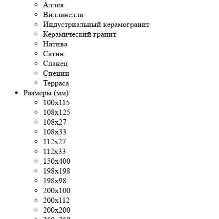
Аллея
Вилланелла
Индустриальный керамогранит
Керамический гранит
Натива
Сатин
Сланец
Специи
Терраса
Размеры (мм)
100x115
108x125
108х27
108х33
112х27
112х33
150х400
198x198
198x98
200x100
200х112
200х200