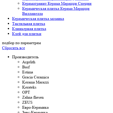
Керамогранит Керама Марацци Специи
Керамическая плитка Керама Марацци
Вилланелла
Керамическая плитка мозаика
Тактильная плитка
Клинкерная плитка
Клей для плитки
подбор по параметрам
Сбросить все
Производитель
Argelith
Basf
Estima
Gracia Ceramica
Kerama Marazzi
Kerateks
OPT
Zahna fliesen
ZEUS
Евро-Керамика
Зевс-Керамика