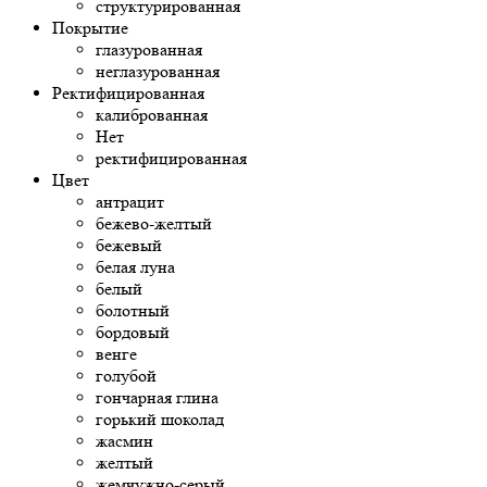
структурированная
Покрытие
глазурованная
неглазурованная
Ректифицированная
калиброванная
Нет
ректифицированная
Цвет
антрацит
бежево-желтый
бежевый
белая луна
белый
болотный
бордовый
венге
голубой
гончарная глина
горький шоколад
жасмин
желтый
жемчужно-серый