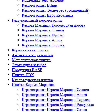
Коллекция Зевс Absolute
Керамогранит Estima
Керамогранит Техногрес (утолщенный)
Керамогранит Евро-Керамика
Глазурованный керамогранит
Керама Марацци Королевская дорога
Керама Марацци Сланец
Керама Марацци Фрегат
Керама Марацци Аллея
Керама Марацци Терраса
Керамическая плитка
Антискользящая плитка
Металлическая плитка
Эпоксидная затирка
Продукция BASF
Плитка ПВХ
Кислотоупорная плитка
Плитка Керама Марацци
Керамогранит Керама Марацци Сланец
Керамогранит Керама Марацци Аллея
Керамогранит Керама Марацци Терраса
Керамогранит Керама Марацци Роверелла
Керамогранит Керама Марацци Сатин