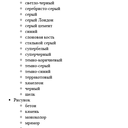
светло-черный
серебристо-серый
серый
серый Лондон
серый цемент
синий
слоновая кость
стальной серый
супербелый
суперчерный
темно-коричневый
темно-серый
темно-синий
терракотовый
хамелеон
черный
шелк
Рисунок
бетон
камень
моноколор
мрамор