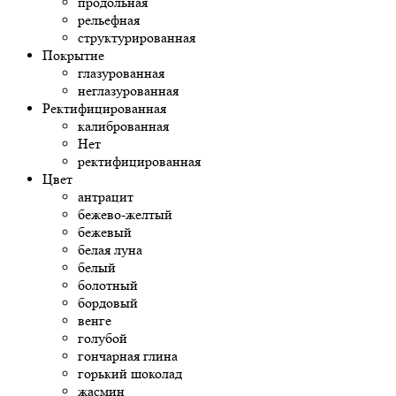
продольная
рельефная
структурированная
Покрытие
глазурованная
неглазурованная
Ректифицированная
калиброванная
Нет
ректифицированная
Цвет
антрацит
бежево-желтый
бежевый
белая луна
белый
болотный
бордовый
венге
голубой
гончарная глина
горький шоколад
жасмин