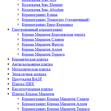
Коллекция Зевс Element
Коллекция Зевс Absolute
Керамогранит Estima
Керамогранит Техногрес (утолщенный)
Керамогранит Евро-Керамика
Глазурованный керамогранит
Керама Марацци Королевская дорога
Керама Марацци Сланец
Керама Марацци Фрегат
Керама Марацци Аллея
Керама Марацци Терраса
Керамическая плитка
Антискользящая плитка
Металлическая плитка
Эпоксидная затирка
Продукция BASF
Плитка ПВХ
Кислотоупорная плитка
Плитка Керама Марацци
Керамогранит Керама Марацци Сланец
Керамогранит Керама Марацци Аллея
Керамогранит Керама Марацци Терраса