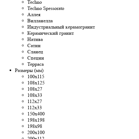
Techno
Techno Spessorato
Аллея
Вилланелла
Индустриальный керамогранит
Керамический гранит
Натива
Сатин
Сланец
Специи
Терраса
Размеры (мм)
100x115
108x125
108х27
108х33
112х27
112х33
150х400
198x198
198x98
200x100
200х112