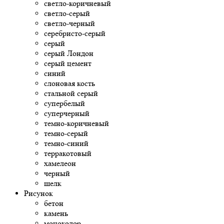
светло-коричневый
светло-серый
светло-черный
серебристо-серый
серый
серый Лондон
серый цемент
синий
слоновая кость
стальной серый
супербелый
суперчерный
темно-коричневый
темно-серый
темно-синий
терракотовый
хамелеон
черный
шелк
Рисунок
бетон
камень
моноколор