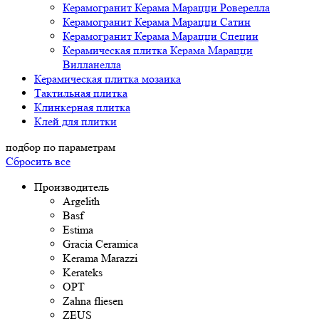
Керамогранит Керама Марацци Роверелла
Керамогранит Керама Марацци Сатин
Керамогранит Керама Марацци Специи
Керамическая плитка Керама Марацци
Вилланелла
Керамическая плитка мозаика
Тактильная плитка
Клинкерная плитка
Клей для плитки
подбор по параметрам
Сбросить все
Производитель
Argelith
Basf
Estima
Gracia Ceramica
Kerama Marazzi
Kerateks
OPT
Zahna fliesen
ZEUS